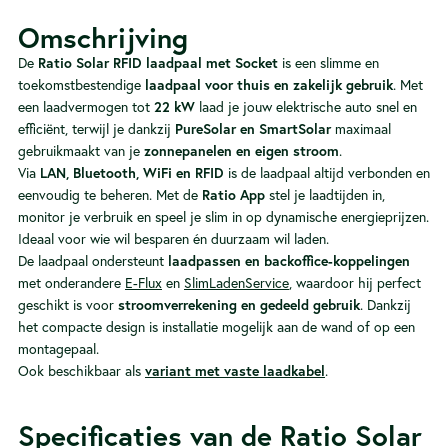
Omschrijving
De
Ratio Solar RFID laadpaal met Socket
is een slimme en
toekomstbestendige
laadpaal voor thuis en zakelijk gebruik
. Met
een laadvermogen tot
22 kW
laad je jouw elektrische auto snel en
efficiënt, terwijl je dankzij
PureSolar en SmartSolar
maximaal
gebruikmaakt van je
zonnepanelen en eigen stroom
.
Via
LAN, Bluetooth, WiFi en RFID
is de laadpaal altijd verbonden en
eenvoudig te beheren. Met de
Ratio App
stel je laadtijden in,
monitor je verbruik en speel je slim in op dynamische energieprijzen.
Ideaal voor wie wil besparen én duurzaam wil laden.
De laadpaal ondersteunt
laadpassen en backoffice-koppelingen
met onderandere
E-Flux
en
SlimLadenService
, waardoor hij perfect
geschikt is voor
stroomverrekening en gedeeld gebruik
. Dankzij
het compacte design is installatie mogelijk aan de wand of op een
montagepaal.
Ook beschikbaar als
variant met vaste laadkabel
.
Specificaties van de Ratio Solar