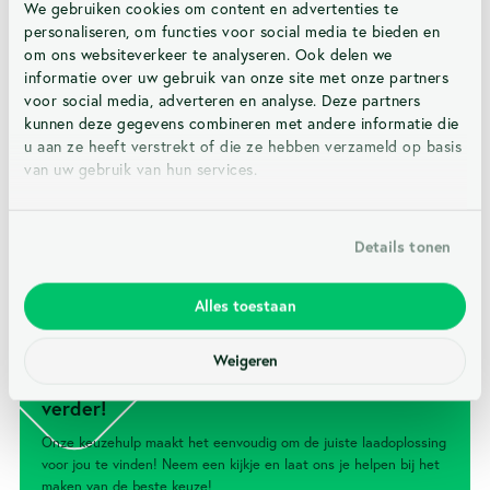
We gebruiken cookies om content en advertenties te
230V-400V AC
22kW
personaliseren, om functies voor social media te bieden en
om ons websiteverkeer te analyseren. Ook delen we
informatie over uw gebruik van onze site met onze partners
voor social media, adverteren en analyse. Deze partners
Mogelijkheid tot
Markt positionering
kunnen deze gegevens combineren met andere informatie die
verrekening
Particulier
u aan ze heeft verstrekt of die ze hebben verzameld op basis
Ja
van uw gebruik van hun services.
Details tonen
Kleur
Beschermingsgraad
Zwart
IP54
Alles toestaan
Weigeren
Kom je er zelf niet uit? We helpen je graag
verder!
Onze keuzehulp maakt het eenvoudig om de juiste laadoplossing
voor jou te vinden! Neem een kijkje en laat ons je helpen bij het
maken van de beste keuze!