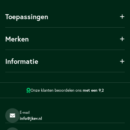
Toepassingen
Laadpaal voor thuis
Merken
Laadpaal voor bedrijven
Ratio
Informatie
Zaptec
Flexicharge
Over ons
Alfen
Installatie
Onze klanten beoordelen ons
met een 9,2
Keuzehulp
Tips
Partner worden
E-mail
Contact
info@jkev.nl
Blog