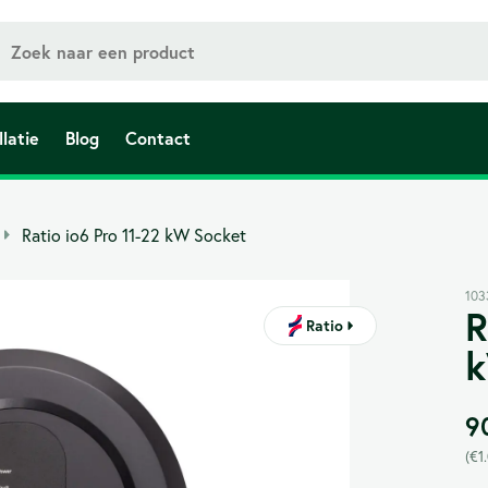
llatie
Blog
Contact
Laadpaal voor bedrijven
Ratio io6 Pro 11-22 kW Socket
Een verzameling van alle geschikte laadpalen,
perfect voor bedrijven
103
R
Ratio
VVE laden
k
Een verzameling van alle geschikte laadpalen,
perfect voor VVE's
9
(
€
1