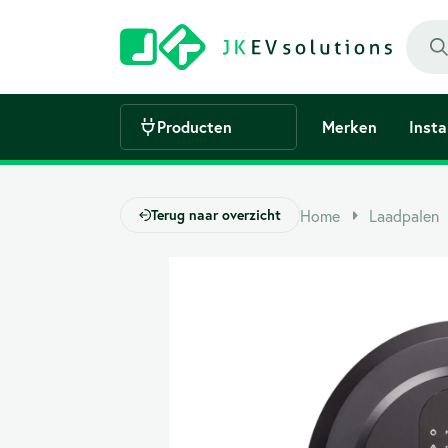
Producten
Merken
Insta
Ratio
Laadpaal voor thuis
Alfen
Home
Laadpalen
Terug naar overzicht
Een verzameling van alle geschikte laadpalen,
perfect voor thuis
Flexicharge
Zaptec
Openbare laadpaal
Bekijk hier alle laadpalen geschikt voor
openbare locaties