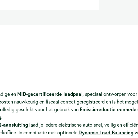
ndige en
MID‑gecertificeerde laadpaal
, speciaal ontworpen voor 
ten nauwkeurig en fiscaal correct geregistreerd en is het mogeli
 volledig geschikt voor het gebruik van
Emissiereductie‑eenheden
g.
2‑aansluiting
laad je iedere elektrische auto snel, veilig en efficië
ckoffice. In combinatie met optionele
Dynamic Load Balancing
w