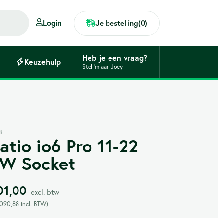
Login
Je bestelling
(0)
Heb je een vraag?
Keuzehulp
Stel 'm aan Joey
2 minuten
Laadpaal kiezen? Zo geregeld!
Met onze keuzehulp heb je binnen no-time de juiste
3
atio io6 Pro 11-22
laadpaal op het oog. Ook voor bedrijven!
W Socket
01,00
excl. btw
.090,88
incl. BTW)