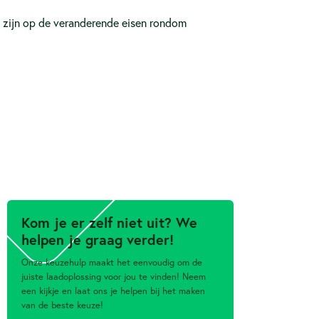
l zijn op de veranderende eisen rondom
Kom je er zelf niet uit? We
helpen je graag verder!
Onze keuzehulp maakt het eenvoudig om de
juiste laadoplossing voor jou te vinden! Neem
een kijkje en laat ons je helpen bij het maken
van de beste keuze!