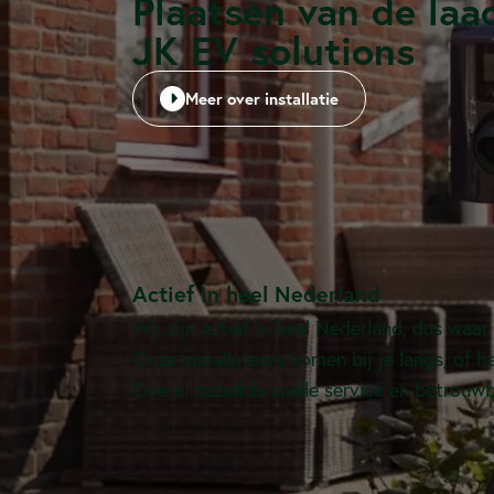
Plaatsen van de laa
JK EV solutions
Meer over installatie
Actief in heel Nederland
Wij zijn actief in heel Nederland, dus waar
Onze installateurs komen bij je langs, of h
Overal dezelfde snelle service en betrouw