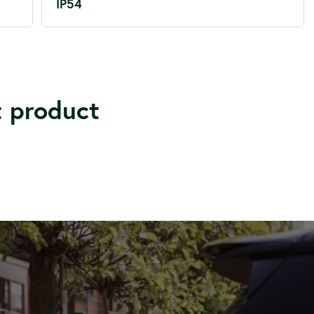
IP54
t product