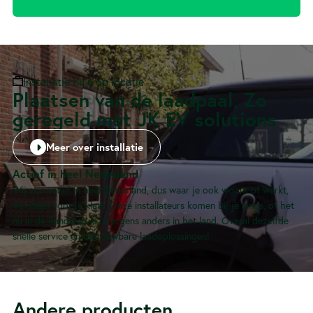
Installatie bij u op locatie
Plaatsen van de laadpaal, Zo
geregeld met JK EV solutions
Meer over installatie
Actief in heel Nederland
Wij zijn actief in heel Nederland, dus waar je ook woont of werkt,
we staan voor je klaar. Onze installateurs komen bij je langs, of het
nu in de Randstad is of ergens anders in het land. Overal dezelfde
snelle service en betrouwbare laadoplossingen!
Andere producten