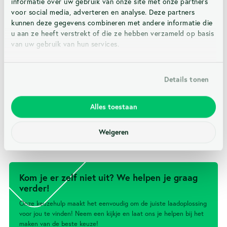
informatie over uw gebruik van onze site met onze partners
verrekening
230V-400V AC
voor social media, adverteren en analyse. Deze partners
Nee
kunnen deze gegevens combineren met andere informatie die
u aan ze heeft verstrekt of die ze hebben verzameld op basis
van uw gebruik van hun services.
Markt positionering
Kleur
Particulier
Zwart
Details tonen
Alles toestaan
Beschermingsgraad
IP54
Weigeren
Kom je er zelf niet uit? We helpen je graag
verder!
Onze keuzehulp maakt het eenvoudig om de juiste laadoplossing
voor jou te vinden! Neem een kijkje en laat ons je helpen bij het
maken van de beste keuze!