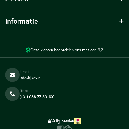
Laadpaal voor bedrijven
Ratio
Informatie
Zaptec
Flexicharge
Over ons
Alfen
Installatie
Onze klanten beoordelen ons
met een 9,2
Keuzehulp
Tips
Partner worden
E-mail
Contact
info@jkev.nl
Blog
Bellen
Veelgestelde vragen
(+31) 088 77 30 100
Veilig betalen